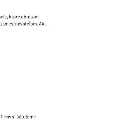
rne doplnia ich tím.
cie, ktoré obratom 
 zamestnávateľom. Ak 
ého remeselníka a 
 od zložitosti 
ďalšie kroky.
firmy si účtujeme 