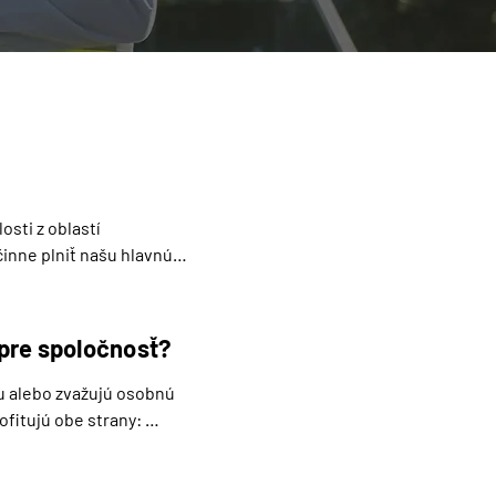
ti z oblastí 
inne plniť našu hlavnú 
 pre spoločnosť?
u alebo zvažujú osobnú 
fitujú obe strany: 
de, hľadaní ubytovania 
ch a motivovaných 