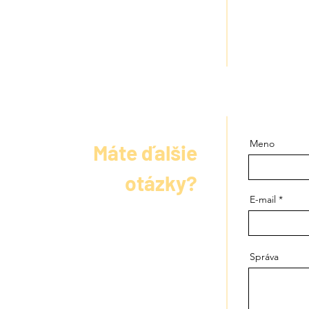
sprostredkov
poplatok od
Ak by po sp
rozviazaním
domoviny. S
Meno
Máte ďalšie
otázky?
E-mail
Správa