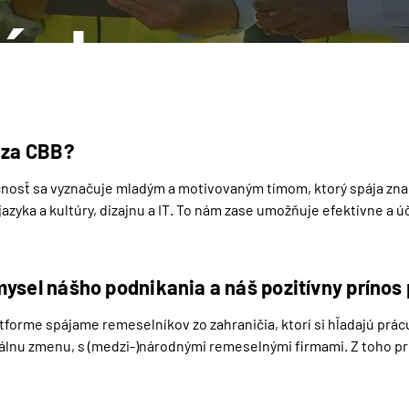
ázky
í za CBB?
nosť sa vyznačuje mladým a motivovaným tímom, ktorý spája znalos
azyka a kultúry, dizajnu a IT. To nám zase umožňuje efektívne a úč
ostredkovanie.
mysel nášho podnikania a náš pozitívny prínos
tforme spájame remeselníkov zo zahraničia, ktorí si hľadajú prác
álnu zmenu, s (medzi-)národnými remeselnými firmami. Z toho pro
si môžu nájsť dobre platenú prácu a budú podporovaní pri prícho
 na daný pracovný trh. Nemecké firmy získajú starostlivo vybraný