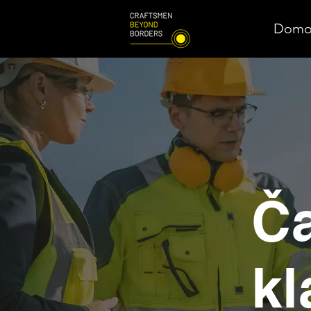
Domov
Č
kl