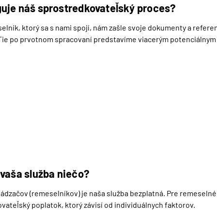
 v čase nedostatku kvalitných remeselníkov, ktorí dokonale odbo
uje náš sprostredkovateľský proces?
lník, ktorý sa s nami spojí, nám zašle svoje dokumenty a referen
Tie po prvotnom spracovaní predstavíme viacerým potenciálnym
remeselných podnikov prejaví záujem, rýchlo informujeme dotyčn
 ním, aby sme prediskutovali zmluvu a dátum nástupu. V závislosti
 prípadu si ako spoločnosť vyhradzujeme právo doplniť proces o 
 vaša služba niečo?
hádzačov (remeselníkov) je naša služba bezplatná. Pre remeselné 
vateľský poplatok, ktorý závisí od individuálnych faktorov.