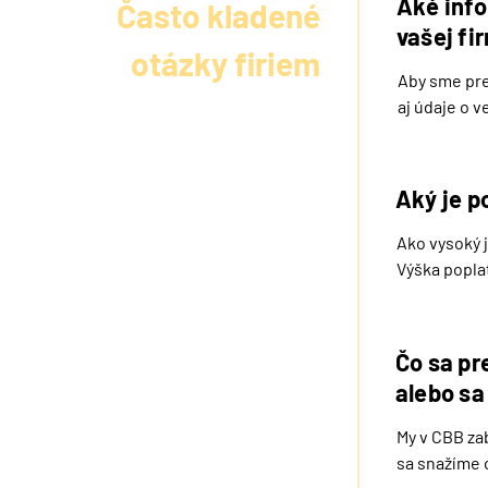
Aké info
Často kladené
vašej fi
otázky firiem
Aby sme pre
aj údaje o v
obsadiť, a 
odovzdáme
Aký je p
Ako vysoký 
Výška poplat
kvalifikáciu
Čo sa pr
alebo sa
My v CBB za
sa snažíme 