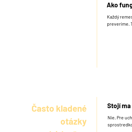
pracovníkov
Ako fung
Každý remese
preveríme. 
niektorý z 
spojíme sa s
konkrétneho
Stojí ma
Často kladené
Nie. Pre uc
otázky
sprostredko