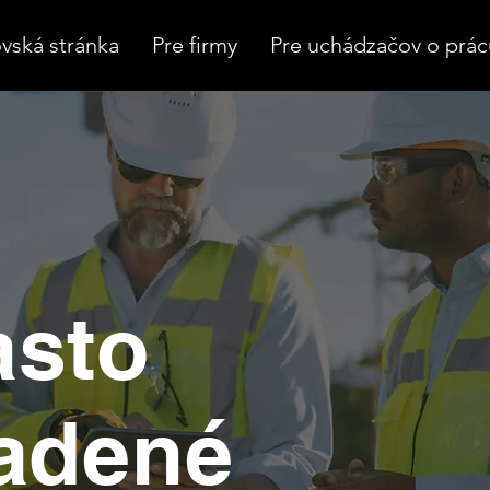
ská stránka
Pre firmy
Pre uchádzačov o prác
asto
adené