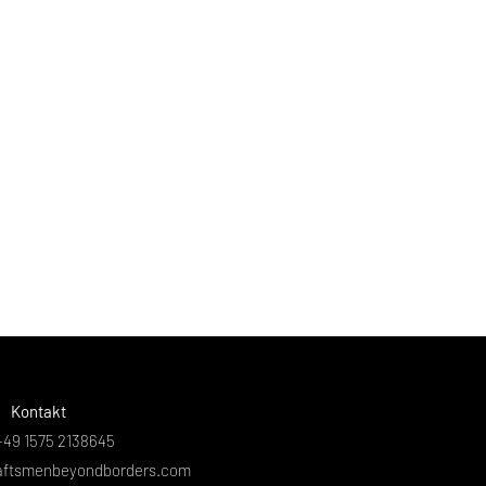
Kontakt
 +49 1575 2138645
aftsmenbeyondborders.com