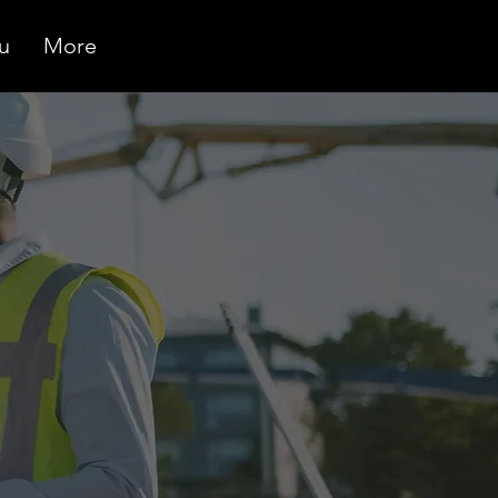
u
More