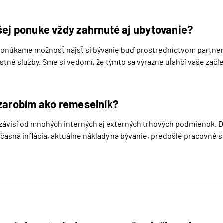
šej ponuke vždy zahrnuté aj ubytovanie?
ponúkame možnosť nájsť si bývanie buď prostredníctvom partners
stné služby. Sme si vedomí, že týmto sa výrazne uľahčí vaše začl
 zarobím ako remeselník?
 závisí od mnohých interných aj externých trhových podmienok. Dô
časná inflácia, aktuálne náklady na bývanie, predošlé pracovné s
dpovednosť, dodatočné kvalifikácie alebo znalosť nemeckého či a