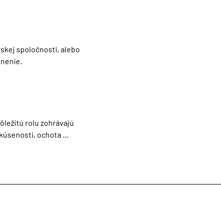
kej spoločnosti, alebo 
enenie.
ležitú rolu zohrávajú 
kúsenosti, ochota 
nglického jazyka.