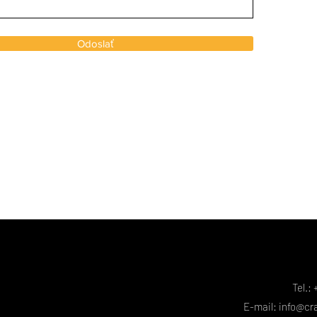
Odoslať
Tel.:
E-mail:
info@cr