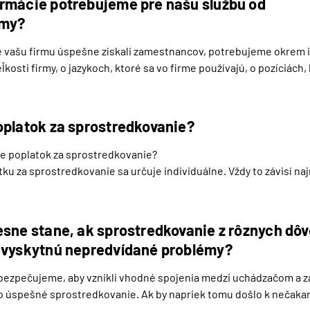
rmácie potrebujeme pre našu službu od
rmy?
 vašu firmu úspešne získali zamestnancov, potrebujeme okrem in
eľkosti firmy, o jazykoch, ktoré sa vo firme používajú, o pozíciách,
o konkrétnych pracovných podmienkach pre každú z týchto pozícií,
 uchádzačom.
oplatok za sprostredkovanie?
je poplatok za sprostredkovanie?

ku za sprostredkovanie sa určuje individuálne. Vždy to závisí naj
 požadujete a aká je naliehavosť.
esne stane, ak sprostredkovanie z rôznych d
 vyskytnú nepredvídané problémy?
bezpečujeme, aby vznikli vhodné spojenia medzi uchádzačom a z
o úspešné sprostredkovanie. Ak by napriek tomu došlo k nečaka