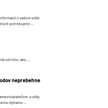
formácií o vašom sídle 
 ktoré potrebujete 
 ktoré následne 
mä od toho, akú 
ôvodov neprebehne
amestnávateľom, a vždy 
nému zlyhaniu 