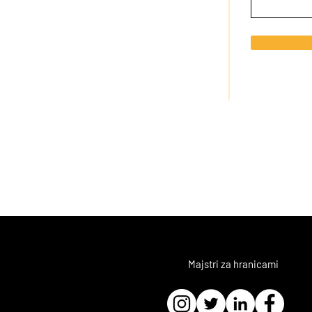
Majstri za hranicami