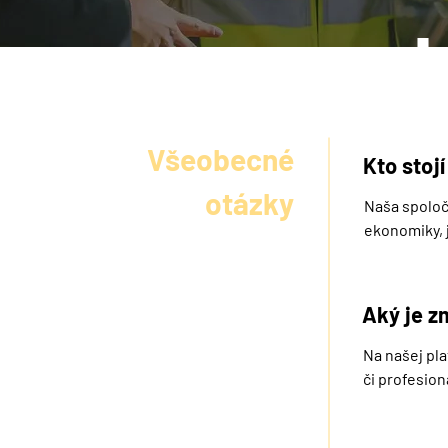
ot
Všeobecné
Kto stoj
otázky
Naša spoloč
ekonomiky, j
úlohu – spr
Aký je z
Na našej pla
či profesion
Remeselníci 
a integrácii