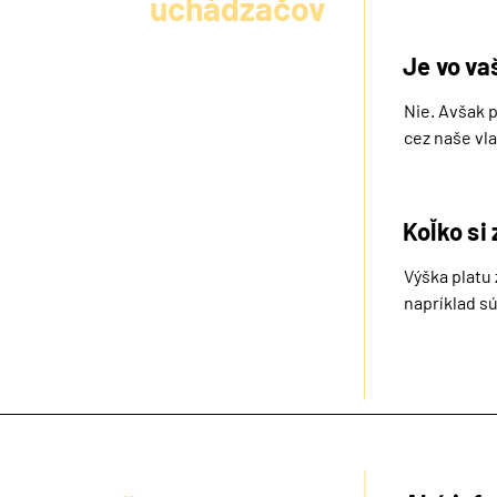
uchádzačov
Je vo va
Nie. Avšak 
cez naše vla
Koľko si
Výška platu
napríklad sú
prevziať zo